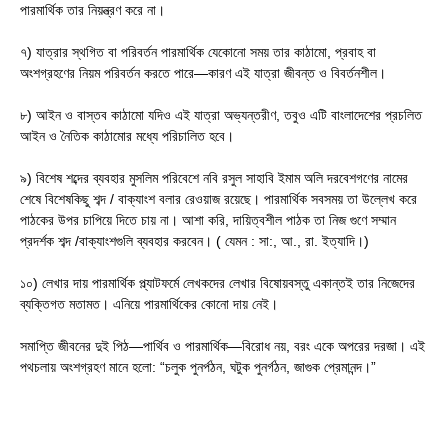
পারমার্থিক তার নিয়ন্ত্রণ করে না।
৭) যাত্রার স্থগিত বা পরিবর্তন পারমার্থিক যেকোনো সময় তার কাঠামো, প্রবাহ বা
অংশগ্রহণের নিয়ম পরিবর্তন করতে পারে—কারণ এই যাত্রা জীবন্ত ও বিবর্তনশীল।
৮) আইন ও বাস্তব কাঠামো যদিও এই যাত্রা অভ্যন্তরীণ, তবুও এটি বাংলাদেশের প্রচলিত
আইন ও নৈতিক কাঠামোর মধ্যে পরিচালিত হবে।
৯) বিশেষ শব্দের ব্যবহার মুসলিম পরিবেশে নবি রসুল সাহাবি ইমাম অলি দরবেশগণের নামের
শেষে বিশেষকিছু শব্দ / বাক্যাংশ বলার রেওয়াজ রয়েছে। পারমার্থিক সবসময় তা উল্লেখ করে
পাঠকের উপর চাপিয়ে দিতে চায় না। আশা করি, দায়িত্বশীল পাঠক তা নিজ গুণে সম্মান
প্রদর্শক শব্দ /বাক্যাংশগুলি ব্যবহার করবেন। ( যেমন : সা:, আ., রা. ইত্যাদি।)
১০) লেখার দায় পারমার্থিক প্ল্যাটফর্মে লেখকদের লেখার বিষোয়বস্তু একান্তই তার নিজেদের
ব্যক্তিগত মতামত। এনিয়ে পারমার্থিকের কোনো দায় নেই।
সমাপ্তি জীবনের দুই পিঠ—পার্থিব ও পারমার্থিক—বিরোধ নয়, বরং একে অপরের দরজা। এই
পথচলায় অংশগ্রহণ মানে হলো: “চলুক পুনর্পঠন, ঘটুক পুনর্গঠন, জাগুক প্রেমানন্দ।”