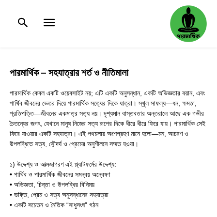
পারমার্থিক – সহযাত্রার শর্ত ও নীতিমালা
পারমার্থিক কেবল একটি ওয়েবসাইট নয়; এটি একটি অনুসন্ধান, একটি অভিজ্ঞতার বয়ান, এবং
পার্থিব জীবনের ভেতর দিয়ে পারমার্থিক সত্যের দিকে যাত্রা। স্থূল সাফল্য—ধন, ক্ষমতা,
প্রতিপত্তি—জীবনের একমাত্র সত্য নয়। দৃশ্যমান বাস্তবতার অন্তরালে আছে এক গভীর
চৈতন্যের জগৎ, যেখানে মানুষ নিজের সত্য রূপের দিকে ধীরে ধীরে ফিরে যায়। পারমার্থিক সেই
ফিরে যাওয়ার একটি সহযাত্রা। এই পথচলায় অংশগ্রহণ মানে হলো—মন, আচরণ ও
উপলব্ধিতে সত্য, সৌন্দর্য ও প্রেমের অনুশীলনে সম্মত হওয়া।
১) উদ্দেশ্য ও আত্মজাগরণ এই প্ল্যাটফর্মের উদ্দেশ্য:
• পার্থিব ও পারমার্থিক জীবনের সমন্বয় অন্বেষণ
• অভিজ্ঞতা, চিন্তা ও উপলব্ধির বিনিময়
• ভক্তি, প্রেম ও সত্য অনুসন্ধানের সহযাত্রা
• একটি সচেতন ও নৈতিক “সাধুসংঘ” গঠন