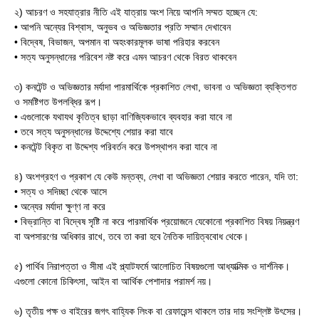
২) আচরণ ও সহযাত্রার নীতি এই যাত্রায় অংশ নিয়ে আপনি সম্মত হচ্ছেন যে:
• আপনি অন্যের বিশ্বাস, অনুভব ও অভিজ্ঞতার প্রতি সম্মান দেখাবেন
• বিদ্বেষ, বিভাজন, অপমান বা অহংকারমূলক ভাষা পরিহার করবেন
• সত্য অনুসন্ধানের পরিবেশ নষ্ট করে এমন আচরণ থেকে বিরত থাকবেন
৩) কনটেন্ট ও অভিজ্ঞতার মর্যাদা পারমার্থিকে প্রকাশিত লেখা, ভাবনা ও অভিজ্ঞতা ব্যক্তিগত
ও সমষ্টিগত উপলব্ধির রূপ।
• এগুলোকে যথাযথ কৃতিত্ব ছাড়া বাণিজ্যিকভাবে ব্যবহার করা যাবে না
• তবে সত্য অনুসন্ধানের উদ্দেশ্যে শেয়ার করা যাবে
• কনটেন্ট বিকৃত বা উদ্দেশ্য পরিবর্তন করে উপস্থাপন করা যাবে না
৪) অংশগ্রহণ ও প্রকাশ যে কেউ মন্তব্য, লেখা বা অভিজ্ঞতা শেয়ার করতে পারেন, যদি তা:
• সত্য ও সদিচ্ছা থেকে আসে
• অন্যের মর্যাদা ক্ষুণ্ণ না করে
• বিভ্রান্তি বা বিদ্বেষ সৃষ্টি না করে পারমার্থিক প্রয়োজনে যেকোনো প্রকাশিত বিষয় নিয়ন্ত্রণ
বা অপসারণের অধিকার রাখে, তবে তা করা হবে নৈতিক দায়িত্ববোধ থেকে।
৫) পার্থিব নিরাপত্তা ও সীমা এই প্ল্যাটফর্মে আলোচিত বিষয়গুলো আধ্যাত্মিক ও দার্শনিক।
এগুলো কোনো চিকিৎসা, আইন বা আর্থিক পেশাদার পরামর্শ নয়।
৬) তৃতীয় পক্ষ ও বাইরের জগৎ বাহ্যিক লিংক বা রেফারেন্স থাকলে তার দায় সংশ্লিষ্ট উৎসের।