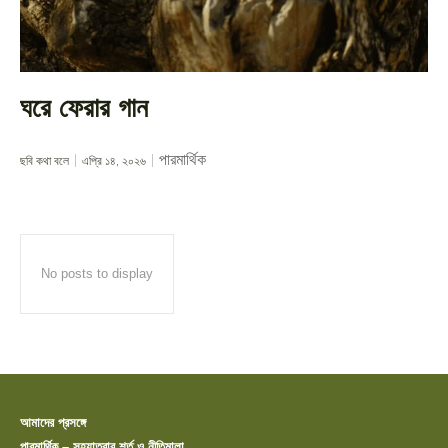
ঘরে ফেরার গান
পারমার্থিক
ছবি কথা বলে
এপ্রি ১৪, ২০২৬
No posts to display
আমাদের প্রসঙ্গে
পারমার্থিক – সহযাত্রার শর্ত ও নীতিমালা