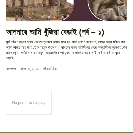
আপনারে আমি খুঁজিয়া বেড়াই (পর্ব – ১)
সূর্য মন্দির : বাইরে ভোগ, ভেতরে শূন্যতা আমার মনে হয়, যারা ভ্রমণ করেন না, তাদের আত্মা শুকিয়ে যায়;
শুঁটকি আত্মায় আর যাই হোক, আনন্দ থাকে না। সাধকের কাছে বহির্বিশ্বের চেয়ে অন্তর্বিশ্বে ভ্রমণই বেশি
গুরুত্বপূর্ণ। আমি সাধারণ মানুষ, অন্তর্লোকে পরিভ্রমণের সামর্থ্য কম। তাই, বাইরে বাইরে ঘুরে
বেড়াই,...
পারমার্থিক
দেশান্তর
এপ্রি ১৪, ২০২৬
No posts to display