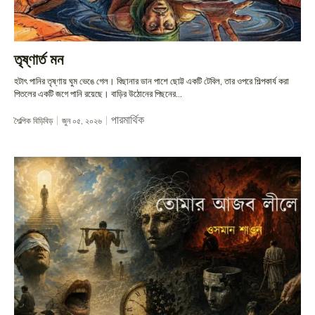
তৃষ্ণার্ত মন
হটাৎ পানির তৃষ্ণায় ঘুম ভেঙে গেল। বিছানার ডান পাশে ছোট্ট একটি টেবিল, তার ওপরে শিল্পকার্য করা
পিতলের একটি জগে পানি রয়েছে। বাড়ির উঠোনের পিছনের...
পারমার্থিক
শৈল্পিক বিড়িবিড়
জুন ০৫, ২০২৬