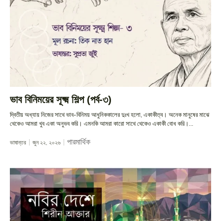
ভাব বিনিময়ের সূক্ষ্ম শিল্প (পর্ব-৩)
দ্বিতীয় অধ্যায় নিজের সাথে ভাব-বিনিময় আধুনিককালের দুঃখ হলো, একাকীত্ব। অনেক মানুষের মাঝে
থেকেও আমরা খুব একা অনুভব করি। এমনকি আমরা কারো সাথে থেকেও একাকী বোধ করি।...
পারমার্থিক
ভাষান্তর
জুন ২২, ২০২৬