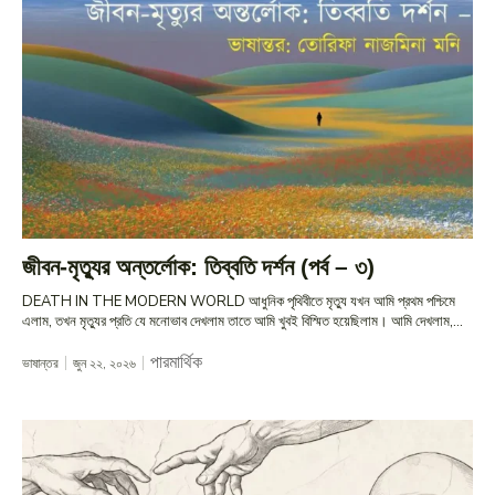
জীবন-মৃত্যুর অন্তর্লোক: তিব্বতি দর্শন (পর্ব – ৩)
DEATH IN THE MODERN WORLD আধুনিক পৃথিবীতে মৃত্যু যখন আমি প্রথম পশ্চিমে
এলাম, তখন মৃত্যুর প্রতি যে মনোভাব দেখলাম তাতে আমি খুবই বিস্মিত হয়েছিলাম। আমি দেখলাম,...
পারমার্থিক
ভাষান্তর
জুন ২২, ২০২৬