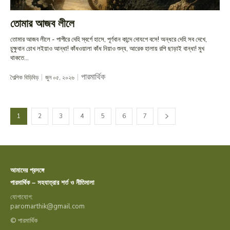
তোমার আজব লীলে
তোমার আজব লীলে - পাপীরে দেহি স্বর্গে হাসে, পূর্ণবান কান্দে দোযগে বসে! অন্ধরে দেহি সব দেখে,
চুক্ষুবান চোখ লইয়াও আন্ধা! কাঁধওয়ালা কাঁধ নিয়াও শুন্য, আরেক হালায় রশি ছাড়াই বান্ধা! মুখ
থাকতে...
পারমার্থিক
শৈল্পিক বিড়িবিড়
জুন ০৫, ২০২৬
1
2
3
4
5
6
7
আমাদের প্রসঙ্গে
পারমার্থিক – সহযাত্রার শর্ত ও নীতিমালা
যোগাযোগ:
paromarthik@gmail.com
© পারমার্থিক