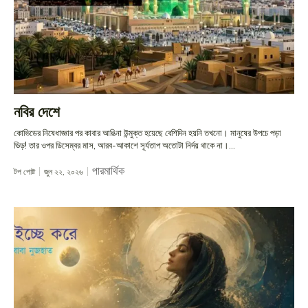
নবির দেশে
কোভিডের নিষেধাজ্ঞার পর কাবার আঙিনা উন্মুক্ত হয়েছে বেশিদিন হয়নি তখনো। মানুষের উপচে পড়া
ভিড়! তার ওপর ডিসেম্বর মাস, আরব-আকাশে সূর্যতাপ অতোটা নির্দয় থাকে না।...
পারমার্থিক
টপ পোষ্ট
জুন ২২, ২০২৬