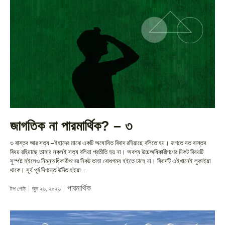
জাগতিক না পারমার্থিক? – ৩
৩ বাস্তব আর সত্য –ইহাদের মাঝে একটি অঘোষিত বিবাদ রহিয়াছে বলিতে হয়। জগতে যত বাস্তব
বিষয় রহিয়াছে তাহার সকলই সত্য বলিয়া প্রতীতি হয় না। অবশ্য উচ্চঅধিকারীগণের নিকট বিষয়টি
সুস্পষ্ট হইলেও নিম্নঅধিকারীগণের নিকট তাহা বোধগম্য হইতে চাহে না। বিবাদটি এইখানেই লুকাইয়া
থাকে। সূর্য পূর্ব দিগন্তে উদিত হইয়া...
পারমার্থিক
টপ পোষ্ট
জুন ২৬, ২০২৬