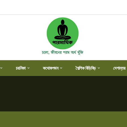
চয়নিকা
কথোকপথন
শৈল্পিক বিড়িবিড়
দেশান্তর