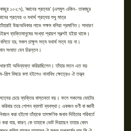
কাছুর ১০২:৭), ‘জ্ঞানের প্রত্যয়’ (এলমুল একিন- তাকাছুর
র প্রত্যয় ও যথার্থ প্রত্যয় শুধু মাত্র
 তাঁহারাই উচ্চঅধিকার লাভে সক্ষম বলিয়া প্রমাণিত। সাধারণ
ইরূপ ব্যক্তিমানুষের সংখ্যা প্রায়শ স্বল্পই হইয়া থাকে।
 বলিতে হয়, সকল চাক্ষুস সত্য যথার্থ সত্য হয় না।
যমান সংঘাত যেন চিরন্তন।
িখিত ধারণাই অভিব্যক্ত করিয়াছিলেন। তাঁহার মতন এত বড়
ল্প বিষয়ে বলা হইলেও নানাবিধ ক্ষেত্রেও ঐ তত্ত্ব
কি সত্যের চেয়ে ব্যক্তির বাস্তবতা বড়। ফলে সকলের ভোটের
 করিবার তরে গোপন ব্যালট ব্যবস্থা। একজন গুণী বা জ্ঞানী
বাচন করা হইলো তাঁহাকে তাৎক্ষণিক জবাব দিহিতার পরিবর্তে
 লাভ করা যায়, কারণ, কে তাহাকে ভোট দিয়াছেন তাহার কোন
্ম সাধন করিয়া থাকেন তাহাদের ঐ সকল অপকর্মের দায় কি ঐ