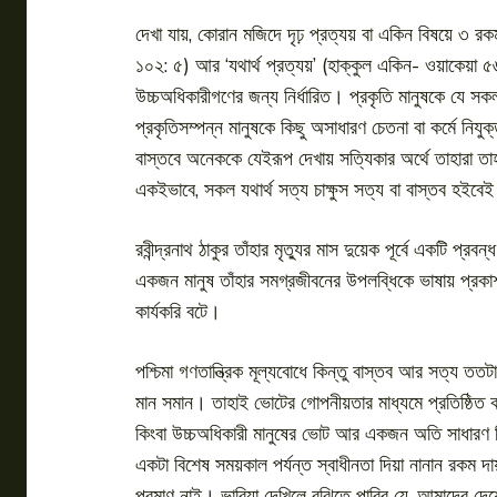
দেখা যায়, কোরান মজিদে দৃঢ় প্রত্যয় বা একিন বিষয়ে ৩ র
১০২: ৫) আর ‘যথার্থ প্রত্যয়’ (হাক্কুল একিন- ওয়াকেয়া ৫৬
উচ্চঅধিকারীগণের জন্য নির্ধারিত। প্রকৃতি মানুষকে যে সকল 
প্রকৃতিসম্পন্ন মানুষকে কিছু অসাধারণ চেতনা বা কর্মে নিযুক
বাস্তবে অনেককে যেইরূপ দেখায় সত্যিকার অর্থে তাহারা তাহা 
একইভাবে, সকল যথার্থ সত্য চাক্ষুস সত্য বা বাস্তব হইব
রবীন্দ্রনাথ ঠাকুর তাঁহার মৃত্যুর মাস দুয়েক পূর্বে একটি 
একজন মানুষ তাঁহার সমগ্রজীবনের উপলব্ধিকে ভাষায় প্রকা
কার্যকরি বটে।
পশ্চিমা গণতান্ত্রিক মূল্যবোধে কিন্তু বাস্তব আর সত্য তত
মান সমান। তাহাই ভোটের গোপনীয়তার মাধ্যমে প্রতিষ্ঠিত 
কিংবা উচ্চঅধিকারী মানুষের ভোট আর একজন অতি সাধারণ নিম্
একটা বিশেষ সময়কাল পর্যন্ত স্বাধীনতা দিয়া নানান রকম দায়
প্রমাণ নাই। ভাবিয়া দেখিলে বুঝিতে পারিব যে, আমাদের দেশ