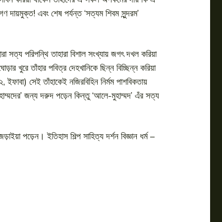
দায়মুক্ত! এবং শেষ পর্যন্ত ‘সত্যম শিবম সুন্দরম’
রা সত্য পরিপন্থি তাহারা বিশাল সংখ্যায় জগৎ দখল করিয়া
ার খুরে তাঁহার পবিত্র দেহখানিকে ছিন্ন বিচ্ছিন্ন করিয়া
৫২, ইফাবা) সেই তাঁহাকেই নজিরবিহিন নির্মম পাশবিকতায়
্মদের’ জন্য দরুদ পড়েন কিন্তু ‘আলে-মুহাম্মদ’ এঁর সত্য
য়া পড়েন। ইতিহাস শিল্প সাহিত্য দর্শন বিজ্ঞান ধর্ম –