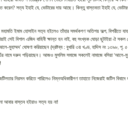
িত করেন? সত্য ইহাই যে, ভোটারের দায় আছে। কিন্তু বাস্তবতা ইহাই যে, ভোটারগণ 
ে। মহামতি ইমাম হোসাইন সত্য হইলেও তাঁহার সমর্থকগণ অতিশয় অল্প, বিপরীতে যাহা
াই সেই বিশাল এজিদ বাহিনী ক্ষান্ত হন নাই, বহু সংখ্যক ঘোড়া ছুটাইয়া ঐ সকল ঘোড়
ে-মুহাম্মদ’ ঘোষণা করিয়াছেন (দ্রষ্টব্য : বুখারি ৩য় খণ্ড, হাদিস নং ১৩৯৮, পৃ. 
 এঁর নামে দরুদ পড়িয়াছেন। আজও মুসলিম সমাজে সকলেই নামাজে বসিয়া ‘আলে-মুহাম
!
িলতার নিরসন করিতে পারিলেও নিম্নঅধিকারীগণ তাহাতে নিজেরাই জটিল বিবাদে জড়াই
 আবার বাস্তব হইয়াও সত্য হয় না!