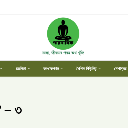
চয়নিকা
কথোকপথন
শৈল্পিক বিড়িবিড়
দেশান্তর
? – ৩