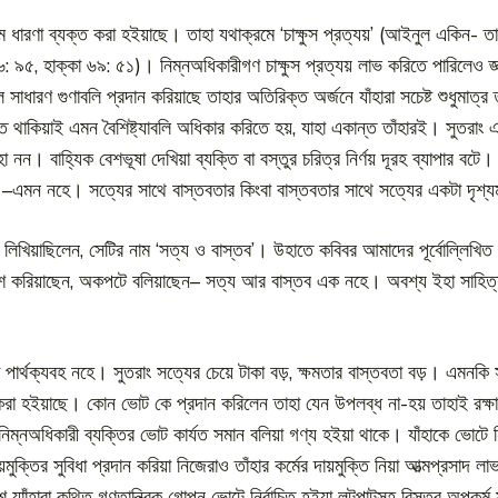
কম ধারণা ব্যক্ত করা হইয়াছে। তাহা যথাক্রমে ‘চাক্ষুস প্রত্যয়’ (আইনুল একিন- তা
: ৯৫, হাক্কা ৬৯: ৫১)। নিম্নঅধিকারীগণ চাক্ষুস প্রত্যয় লাভ করিতে পারিলেও জ্ঞানে
সাধারণ গুণাবলি প্রদান করিয়াছে তাহার অতিরিক্ত অর্জনে যাঁহারা সচেষ্ট শুধুমাত্র
্ত থাকিয়াই এমন বৈশিষ্ট্যাবলি অধিকার করিতে হয়, যাহা একান্ত তাঁহারই। সুতরাং এ
নন। বাহ্যিক বেশভূষা দেখিয়া ব্যক্তি বা বস্তুর চরিত্র নির্ণয় দূরহ ব্যাপার বটে।
েই –এমন নহে। সত্যের সাথে বাস্তবতার কিংবা বাস্তবতার সাথে সত্যের একটা দৃশ্
প্রবন্ধ লিখিয়াছিলেন, সেটির নাম ‘সত্য ও বাস্তব’। উহাতে কবিবর আমাদের পূর্বোল্ল
শ করিয়াছেন, অকপটে বলিয়াছেন– সত্য আর বাস্তব এক নহে। অবশ্য ইহা সাহিত্য-শি
টা পার্থক্যবহ নহে। সুতরাং সত্যের চেয়ে টাকা বড়, ক্ষমতার বাস্তবতা বড়। এমন
করা হইয়াছে। কোন ভোট কে প্রদান করিলেন তাহা যেন উপলব্ধ না-হয় তাহাই রক্ষা
নঅধিকারী ব্যক্তির ভোট কার্যত সমান বলিয়া গণ্য হইয়া থাকে। যাঁহাকে ভোটে নি
মুক্তির সুবিধা প্রদান করিয়া নিজেরাও তাঁহার কর্মের দায়মুক্তি নিয়া আত্মপ্রসাদ
ে যাাঁহারা কথিত গণতান্ত্রিক গোপন ভোটে নির্বাচিত হইয়া লুটপাটসহ বিস্তর অপকর