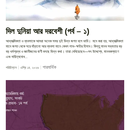
দিল দুনিয়া আর দরবেশী (পর্ব – ১)
আধ্যাত্মিকতা ও ব্যবসাকে আমরা অনেক সময় দুই ভিন্ন জগত বলে ভাবি। মনে করা হয়, আধ্যাত্মিকতা
মানে জগত থেকে সরে দাঁড়ানো আর ব্যবসা মানে কেবল লাভ-ক্ষতির হিসাব। কিন্তু মানব সভ্যতার বড়
বড় ধর্মগ্রন্থ ও জ্ঞানীজনের বাণী বলছে ভিন্ন কথা। তারা দেখিয়েছেন—সৎ উদ্দেশ্যে, মানবকল্যাণে
এবং দায়িত্ববোধ...
পারমার্থিক
পরিচিন্তন
এপ্রি ১৪, ২০২৬