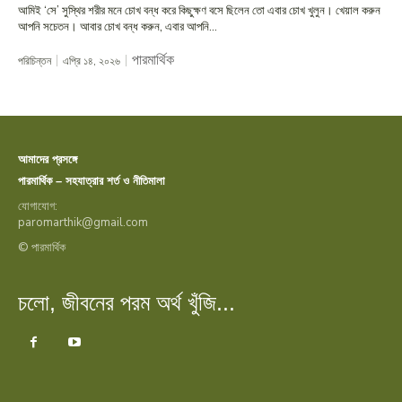
আমিই ‘সে’ সুস্থির শরীর মনে চোখ বন্ধ করে কিছুক্ষণ বসে ছিলেন তো এবার চোখ খুলুন। খেয়াল করুন
আপনি সচেতন। আবার চোখ বন্ধ করুন, এবার আপনি...
পারমার্থিক
পরিচিন্তন
এপ্রি ১৪, ২০২৬
আমাদের প্রসঙ্গে
পারমার্থিক – সহযাত্রার শর্ত ও নীতিমালা
যোগাযোগ:
paromarthik@gmail.com
© পারমার্থিক
চলো, জীবনের পরম অর্থ খুঁজি...