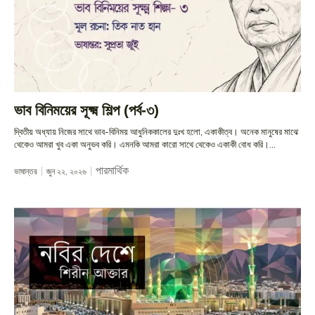
ভাব বিনিময়ের সূক্ষ্ম শিল্প (পর্ব-৩)
দ্বিতীয় অধ্যায় নিজের সাথে ভাব-বিনিময় আধুনিককালের দুঃখ হলো, একাকীত্ব। অনেক মানুষের মাঝে
থেকেও আমরা খুব একা অনুভব করি। এমনকি আমরা কারো সাথে থেকেও একাকী বোধ করি।...
পারমার্থিক
ভাষান্তর
জুন ২২, ২০২৬