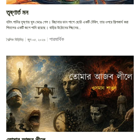
তৃষ্ণার্ত মন
হটাৎ পানির তৃষ্ণায় ঘুম ভেঙে গেল। বিছানার ডান পাশে ছোট্ট একটি টেবিল, তার ওপরে শিল্পকার্য করা
পিতলের একটি জগে পানি রয়েছে। বাড়ির উঠোনের পিছনের...
পারমার্থিক
শৈল্পিক বিড়িবিড়
জুন ০৫, ২০২৬
তোমার আজব লীলে