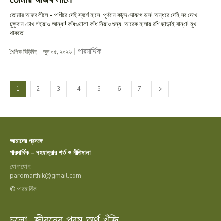
তোমার আজব লীলে - পাপীরে দেহি স্বর্গে হাসে, পূর্ণবান কান্দে দোযগে বসে! অন্ধরে দেহি সব দেখে,
চুক্ষুবান চোখ লইয়াও আন্ধা! কাঁধওয়ালা কাঁধ নিয়াও শুন্য, আরেক হালায় রশি ছাড়াই বান্ধা! মুখ
থাকতে...
পারমার্থিক
শৈল্পিক বিড়িবিড়
জুন ০৫, ২০২৬
1
2
3
4
5
6
7
আমাদের প্রসঙ্গে
পারমার্থিক – সহযাত্রার শর্ত ও নীতিমালা
যোগাযোগ:
paromarthik@gmail.com
© পারমার্থিক
চলো, জীবনের পরম অর্থ খুঁজি...