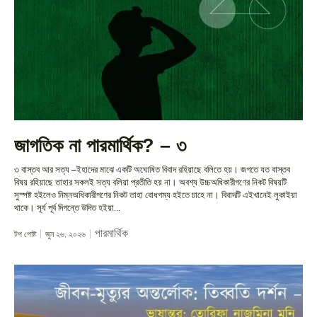
জাগতিক না পারমার্থিক? – ৩
৩ বাস্তব আর সত্য –ইহাদের মাঝে একটি অঘোষিত বিবাদ রহিয়াছে বলিতে হয়। জগতে যত বাস্তব
বিষয় রহিয়াছে তাহার সকলই সত্য বলিয়া প্রতীতি হয় না। অবশ্য উচ্চঅধিকারীগণের নিকট বিষয়টি
সুস্পষ্ট হইলেও নিম্নঅধিকারীগণের নিকট তাহা বোধগম্য হইতে চাহে না। বিবাদটি এইখানেই লুকাইয়া
থাকে। সূর্য পূর্ব দিগন্তে উদিত হইয়া...
পারমার্থিক
টপ পোষ্ট
জুন ২৬, ২০২৬