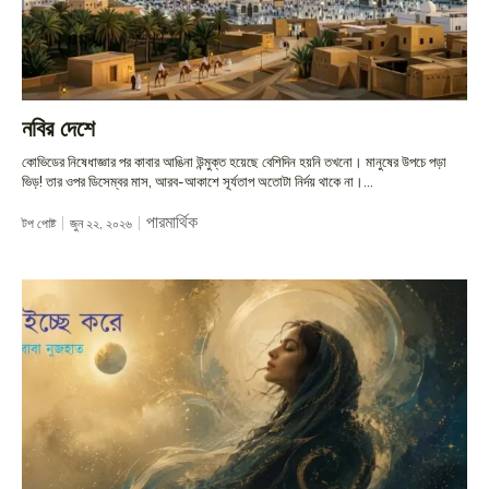
নবির দেশে
কোভিডের নিষেধাজ্ঞার পর কাবার আঙিনা উন্মুক্ত হয়েছে বেশিদিন হয়নি তখনো। মানুষের উপচে পড়া
ভিড়! তার ওপর ডিসেম্বর মাস, আরব-আকাশে সূর্যতাপ অতোটা নির্দয় থাকে না।...
পারমার্থিক
টপ পোষ্ট
জুন ২২, ২০২৬