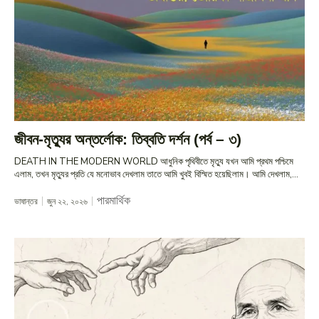
জীবন-মৃত্যুর অন্তর্লোক: তিব্বতি দর্শন (পর্ব – ৩)
DEATH IN THE MODERN WORLD আধুনিক পৃথিবীতে মৃত্যু যখন আমি প্রথম পশ্চিমে
এলাম, তখন মৃত্যুর প্রতি যে মনোভাব দেখলাম তাতে আমি খুবই বিস্মিত হয়েছিলাম। আমি দেখলাম,...
পারমার্থিক
ভাষান্তর
জুন ২২, ২০২৬